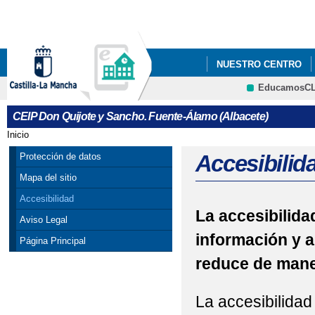
Pa
co
pri
NUESTRO CENTRO
EducamosC
CRFP
CEIP Don Quijote y Sancho. Fuente-Álamo (Albacete)
Inicio
Se encuentra usted aquí
Accesibilid
Protección de datos
Mapa del sitio
Accesibilidad
La accesibilidad
Aviso Legal
información y a
Página Principal
reduce de maner
La accesibilidad 